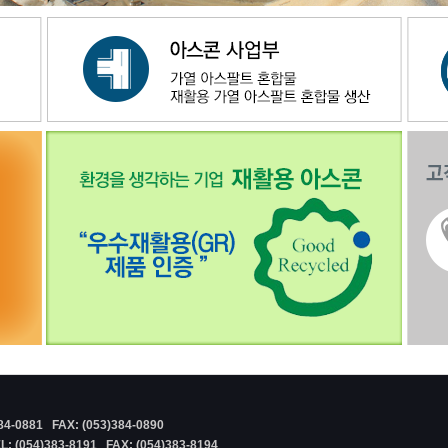
0881 FAX: (053)384-0890
54)383-8191 FAX: (054)383-8194