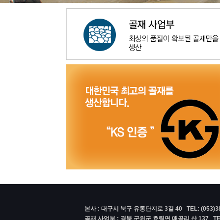
본사 : 대구시 북구 유통단지로 3길 40 TEL: (053)384-
골재 사업부 : 경북 군위군 효령면 매곡리 산 137 TEL: (0